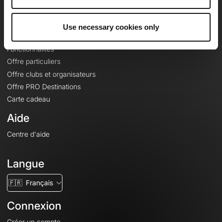
Le Mag'
Offres
Use necessary cookies only
Fonds de cartes topographiques
Fonctionnalités
Offre particuliers
Offre clubs et organisateurs
Offre PRO Destinations
Carte cadeau
Aide
Centre d'aide
Langue
🇫🇷
Français
Connexion
Créer un compte