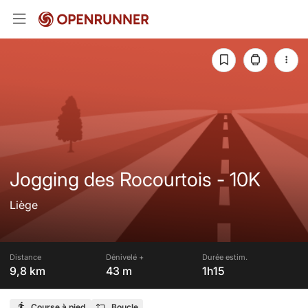
Jogging des Rocourtois - 10K
Liège
Distance
Dénivelé +
Durée estim.
9,8 km
43 m
1h15
Course à pied
Boucle