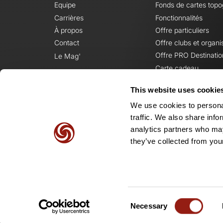
Equipe
Fonds de cartes top
Carrières
Fonctionnalités
À propos
Offre particuliers
Contact
Offre clubs et organi
Offre PRO Destinatio
Le Mag'
Carte cadeau
This website uses cookie
We use cookies to personal
traffic. We also share info
analytics partners who may
they’ve collected from your
Consent
Necessary
Selection