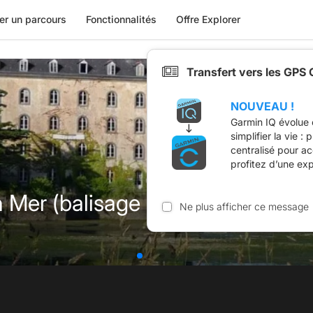
er un parcours
Fonctionnalités
Offre Explorer
Transfert vers les GPS
NOUVEAU !
Garmin IQ évolue 
simplifier la vie :
centralisé pour a
profitez d’une ex
Mer (balisage bleu clair)
Ne plus afficher ce message