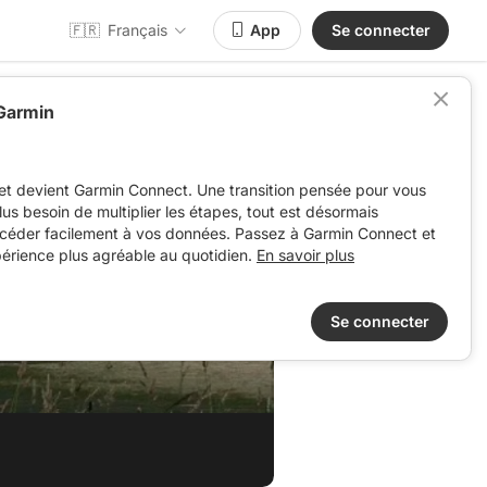
🇫🇷
Français
App
Se connecter
 Garmin
et devient Garmin Connect. Une transition pensée pour vous
 plus besoin de multiplier les étapes, tout est désormais
ccéder facilement à vos données. Passez à Garmin Connect et
périence plus agréable au quotidien.
En savoir plus
Se connecter