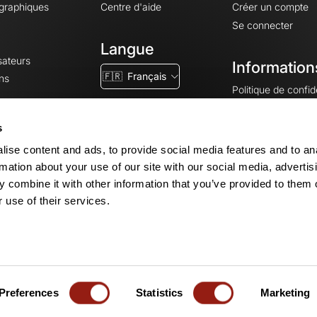
ographiques
Centre d'aide
Créer un compte
Se connecter
Langue
sateurs
Information
🇫🇷
Français
ns
Politique de confide
CGV
CGU
s
Mentions légales
ise content and ads, to provide social media features and to an
Paramètres des co
rmation about your use of our site with our social media, advertis
 combine it with other information that you’ve provided to them o
 use of their services.
© 2026 OpenRunner - Version 7.31.3
Créez un compte
et rejoignez la com
Preferences
Statistics
Marketing