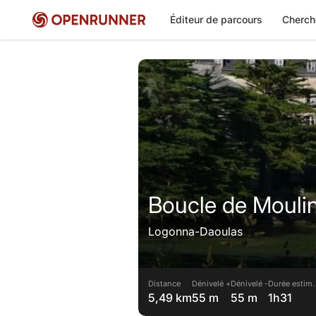
Éditeur de parcours
Cherch
Boucle de Moulin 
Logonna-Daoulas
Distance
Dénivelé +
Dénivelé -
Durée estim.
5,49 km
55 m
55 m
1h31