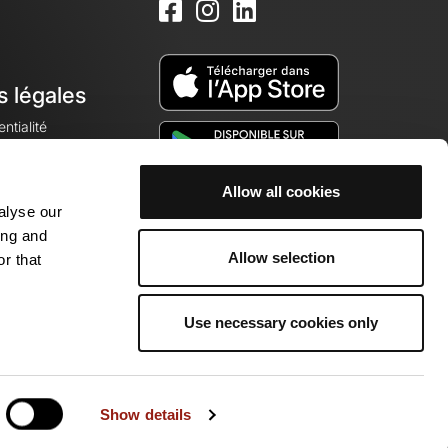
s légales
ntialité
Allow all cookies
alyse our
okies
ing and
Allow selection
r that
Use necessary cookies only
munauté de passionnés !
Show details