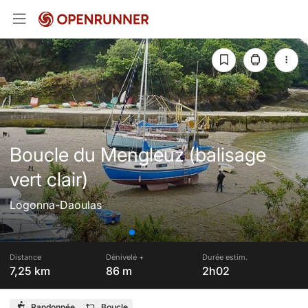
Boucle du Mengleuz (balisage
vert clair)
Logonna-Daoulas
Distance
Dénivelé +
Durée estim.
7,25 km
86 m
2h02
Randonnée
Boucle