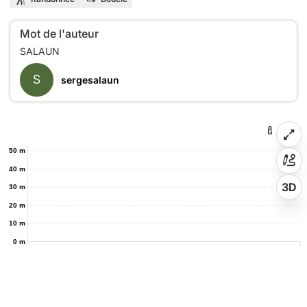
Mot de l'auteur
S
sergesalaun
50 m
40 m
3D
30 m
20 m
10 m
0 m