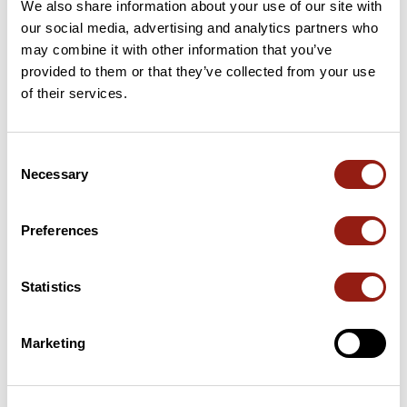
We also share information about your use of our site with
Avis des utilisateurs
our social media, advertising and analytics partners who
may combine it with other information that you’ve
provided to them or that they’ve collected from your use
Soyez le premier à ajouter un avis !
of their services.
Consent
Ajouter un avis
Necessary
Selection
Preferences
Résumé
Découvrez ce parcours de randonnée de 7,2 km à proximité de
Statistics
Logonna-Daoulas. Ce parcours emprunte 3,5 km de routes et
2,8 km de chemins. Prévoyez environ 2 heures et 2 minutes
pour réaliser ce parcours.
Marketing
Date de création du parcours: 29 mars 2026 à 07:45:31.
Dernière modification de la fiche parcours: 30 mai 2026 à 14:21:28.