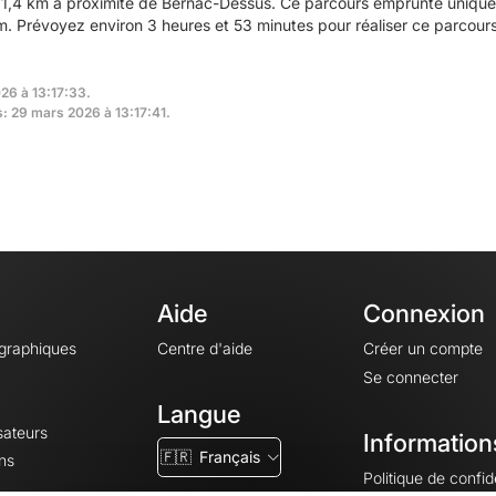
1,4 km à proximité de Bernac-Dessus. Ce parcours emprunte uniquem
 Prévoyez environ 3 heures et 53 minutes pour réaliser ce parcours
26 à 13:17:33.
s: 29 mars 2026 à 13:17:41.
Aide
Connexion
ographiques
Centre d'aide
Créer un compte
Se connecter
Langue
sateurs
Information
🇫🇷
Français
ns
Politique de confide