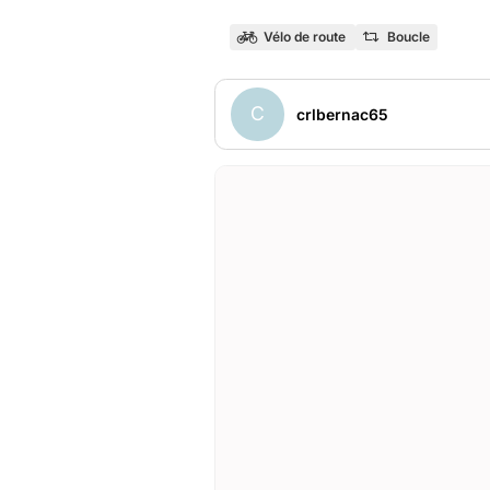
Vélo de route
Boucle
C
crlbernac65