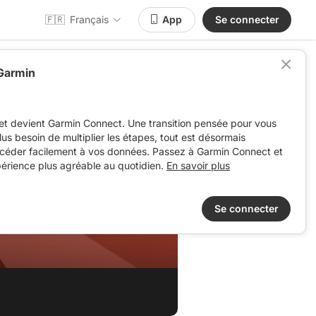
🇫🇷
Français
App
Se connecter
 Garmin
et devient Garmin Connect. Une transition pensée pour vous
 plus besoin de multiplier les étapes, tout est désormais
ccéder facilement à vos données. Passez à Garmin Connect et
périence plus agréable au quotidien.
En savoir plus
Se connecter