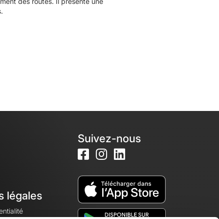
ent des routes. Il présente une
.
Suivez-nous
s légales
ntialité