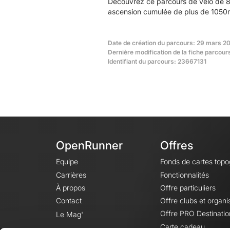
Découvrez ce parcours de vélo de 8
ascension cumulée de plus de 1050m.
Date de création du parcours: 29 mars 20
Dernière modification de la fiche parcour
Identifiant du parcours: 23667131
OpenRunner
Offres
Equipe
Fonds de cartes top
Carrières
Fonctionnalités
À propos
Offre particuliers
Contact
Offre clubs et organi
Offre PRO Destinatio
Le Mag'
Carte cadeau