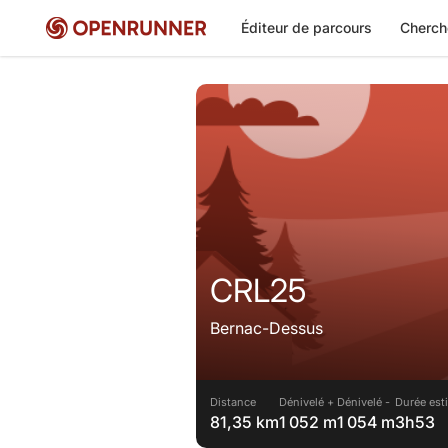
Éditeur de parcours
Cherch
CRL25
Bernac-Dessus
Distance
Dénivelé +
Dénivelé -
Durée est
81,35 km
1 052 m
1 054 m
3h53