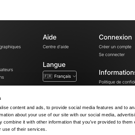
Aide
Connexion
ographiques
Centre d'aide
Créer un compte
Se connecter
Langue
sateurs
Information
🇫🇷
Français
ns
Politique de confide
CGV
CGU
s
Mentions légales
ise content and ads, to provide social media features and to an
Paramètres des co
rmation about your use of our site with our social media, advertis
 combine it with other information that you’ve provided to them o
 use of their services.