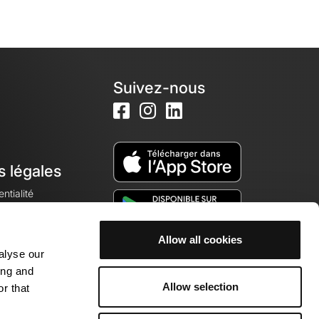
Suivez-nous
s légales
ntialité
Allow all cookies
alyse our
okies
ing and
Allow selection
r that