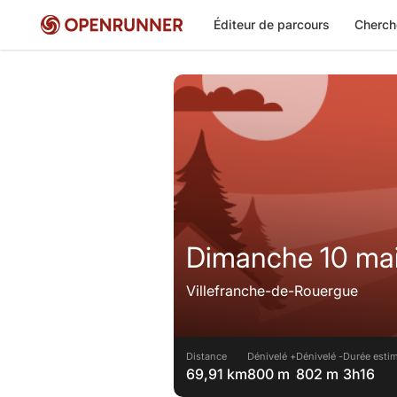
Éditeur de parcours
Cherch
Villefranche-de-Rouergue
Distance
Dénivelé +
Dénivelé -
Durée estim
69,91 km
800 m
802 m
3h16