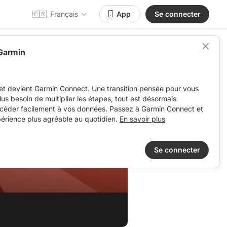
🇫🇷
Français
App
Se connecter
 Garmin
et devient Garmin Connect. Une transition pensée pour vous
 plus besoin de multiplier les étapes, tout est désormais
ccéder facilement à vos données. Passez à Garmin Connect et
périence plus agréable au quotidien.
En savoir plus
Se connecter