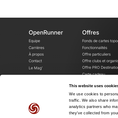
OpenRunner
Offres
Equipe
Fonds de cartes top
Carrières
Fonctionnalités
À propos
Offre particuliers
Contact
Offre clubs et organi
Offre PRO Destinatio
Le Mag'
Carte cadeau
This website uses cookie
We use cookies to personal
traffic. We also share info
analytics partners who may
they’ve collected from your