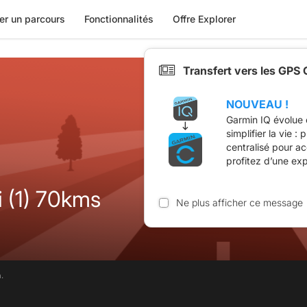
er un parcours
Fonctionnalités
Offre Explorer
Transfert vers les GPS
NOUVEAU !
Garmin IQ évolue 
simplifier la vie :
centralisé pour a
profitez d’une ex
Dimanche 10 mai (1) 70kms
Ne plus afficher ce message
.