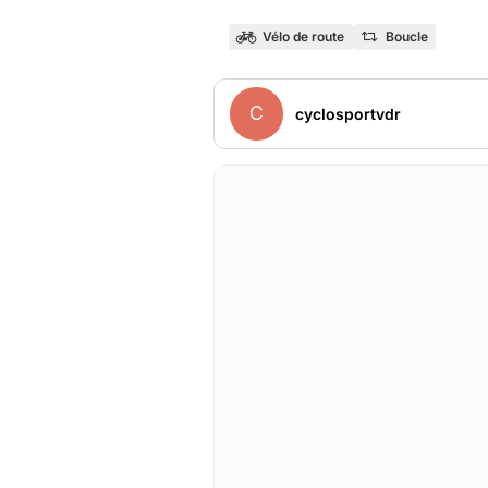
Vélo de route
Boucle
C
cyclosportvdr