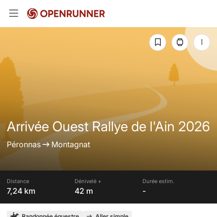
Arrivée Ouest Rallye de l'Ain 2026
Péronnas
Montagnat
Distance
Dénivelé +
Durée estim.
7,24 km
42 m
-
Randonnée équestre
Aller simple