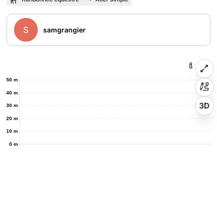
S
samgrangier
50 m
40 m
3D
30 m
20 m
10 m
0 m