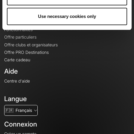
Le Mag'
Offres
Use necessary cookies only
Fonds de cartes topographiques
Fonctionnalités
Offre particuliers
Offre clubs et organisateurs
Offre PRO Destinations
Carte cadeau
Aide
Centre d'aide
Langue
🇫🇷
Français
Connexion
Créer un compte