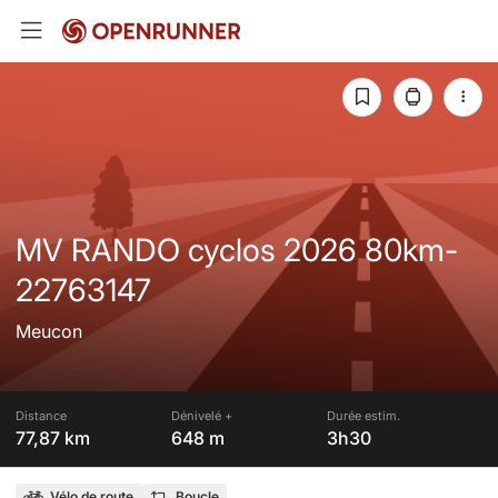
MV RANDO cyclos 2026 80km-
22763147
Meucon
Distance
Dénivelé +
Durée estim.
77,87 km
648 m
3h30
Vélo de route
Boucle