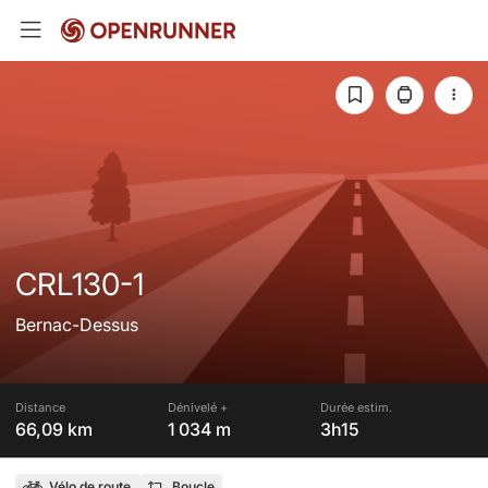
CRL130-1
Bernac-Dessus
Distance
Dénivelé +
Durée estim.
66,09 km
1 034 m
3h15
Vélo de route
Boucle