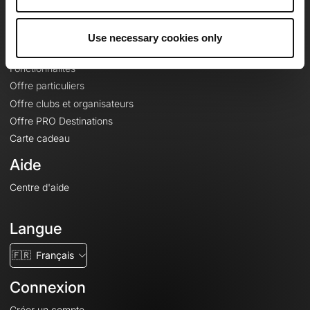
Le Mag'
Offres
Use necessary cookies only
Fonds de cartes topographiques
Fonctionnalités
Offre particuliers
Offre clubs et organisateurs
Offre PRO Destinations
Carte cadeau
Aide
Centre d'aide
Langue
🇫🇷
Français
Connexion
Créer un compte