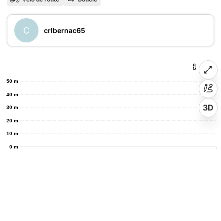
C
crlbernac65
50 m
40 m
3D
30 m
20 m
10 m
0 m