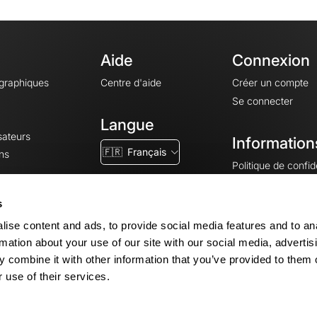
Aide
Connexion
ographiques
Centre d'aide
Créer un compte
Se connecter
Langue
sateurs
Information
🇫🇷
Français
ns
Politique de confide
CGV
CGU
s
Mentions légales
ise content and ads, to provide social media features and to an
Paramètres des co
rmation about your use of our site with our social media, advertis
 combine it with other information that you’ve provided to them o
 use of their services.
© 2026 OpenRunner - Version 7.31.3