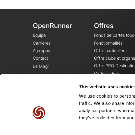
OpenRunner
Offres
Equipe
Fonds de cartes top
Carrières
Fonctionnalités
À propos
Offre particuliers
Contact
Offre clubs et organi
Offre PRO Destinatio
Le Mag'
Carte cadeau
This website uses cookie
We use cookies to personal
traffic. We also share info
analytics partners who may
they’ve collected from your