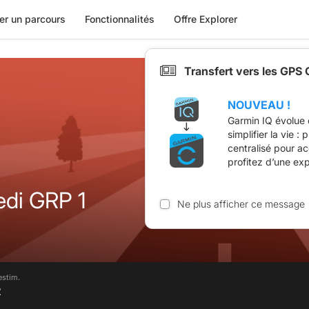
er un parcours
Fonctionnalités
Offre Explorer
Transfert vers les GPS
NOUVEAU !
Garmin IQ évolue 
simplifier la vie :
centralisé pour a
profitez d’une ex
di GRP 1
Ne plus afficher ce message
estim.
2