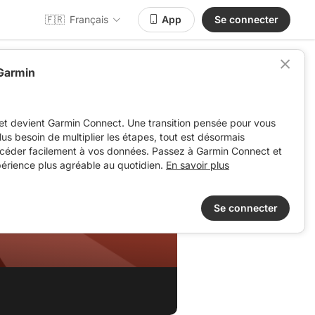
🇫🇷
Français
App
Se connecter
 Garmin
et devient Garmin Connect. Une transition pensée pour vous
 plus besoin de multiplier les étapes, tout est désormais
ccéder facilement à vos données. Passez à Garmin Connect et
périence plus agréable au quotidien.
En savoir plus
Se connecter