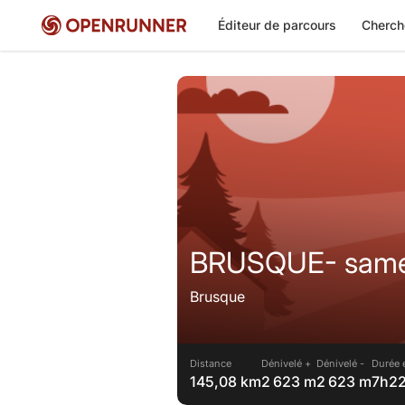
Éditeur de parcours
Cherch
BRUSQUE- same
Brusque
Distance
Dénivelé +
Dénivelé -
Durée 
145,08 km
2 623 m
2 623 m
7h2