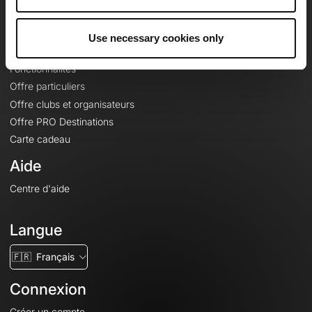
Le Mag'
Offres
Use necessary cookies only
Fonds de cartes topographiques
Fonctionnalités
Offre particuliers
Offre clubs et organisateurs
Offre PRO Destinations
Carte cadeau
Aide
Centre d'aide
Langue
🇫🇷
Français
Connexion
Créer un compte