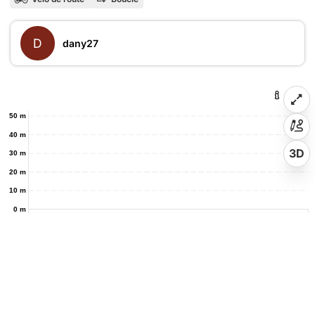
D
dany27
50 m
40 m
3D
30 m
20 m
10 m
0 m