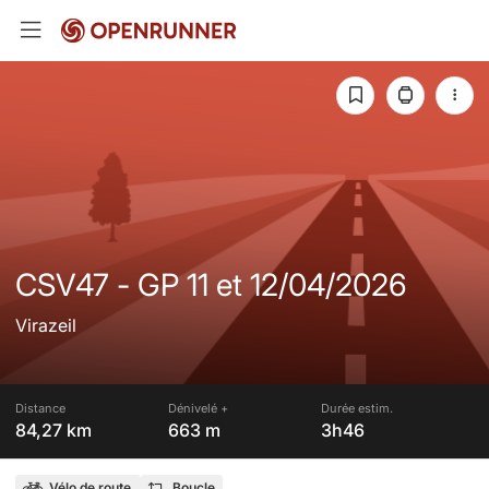
CSV47 - GP 11 et 12/04/2026
Virazeil
Distance
Dénivelé +
Durée estim.
84,27 km
663 m
3h46
Vélo de route
Boucle