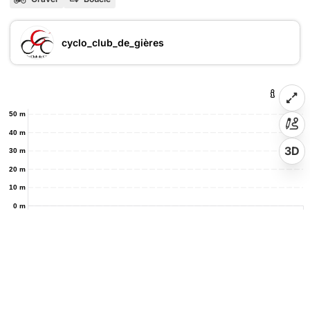
cyclo_club_de_gières
50 m
40 m
3D
30 m
20 m
10 m
0 m