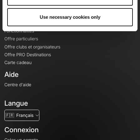
Le Mag'
Offres
Use necessary cookies only
Fonds de cartes topographiques
Fonctionnalités
Offre particuliers
Offre clubs et organisateurs
Offre PRO Destinations
Carte cadeau
Aide
Centre d'aide
Langue
🇫🇷
Français
Connexion
Créer un compte