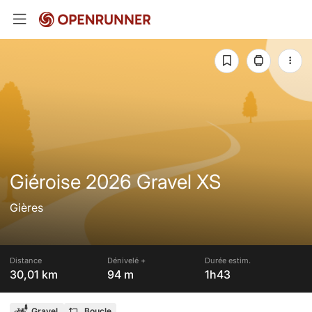
Giéroise 2026 Gravel XS
Gières
Distance
Dénivelé +
Durée estim.
30,01 km
94 m
1h43
Gravel
Boucle