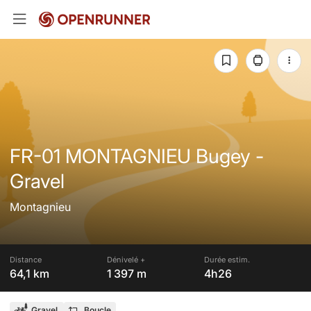
FR-01 MONTAGNIEU Bugey -
Gravel
Montagnieu
Distance
Dénivelé +
Durée estim.
64,1 km
1 397 m
4h26
Gravel
Boucle