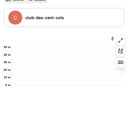
C
club-des-cent-cols
50 m
40 m
3D
30 m
20 m
10 m
0 m