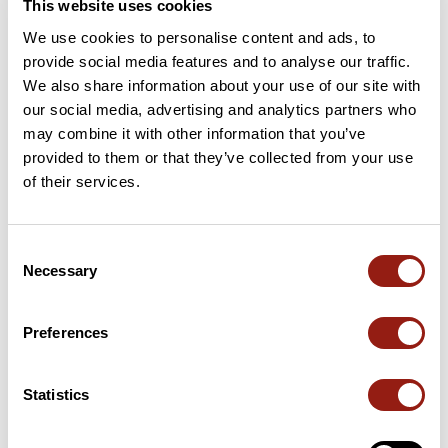
This website uses cookies
7 km
Golet du Tilleul
238 m
We use cookies to personalise content and ads, to
provide social media features and to analyse our traffic.
19 km
Col des Fosses
745 m
We also share information about your use of our site with
our social media, advertising and analytics partners who
27 km
Col du Petit Perthuis
1 031 m
may combine it with other information that you’ve
provided to them or that they’ve collected from your use
32 km
Le Grand Pertuis
1 096 m
of their services.
39 km
Gollet de Follaz
884 m
Consent
Necessary
41 km
Gollet Patie
695 m
Selection
55 km
Golet du Mur
686 m
Preferences
Cols extraits du catalogue du Club des Cent Cols
Statistics
Résumé