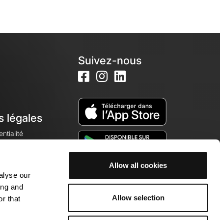
Suivez-nous
s légales
ntialité
Allow all cookies
alyse our
okies
ing and
Allow selection
r that