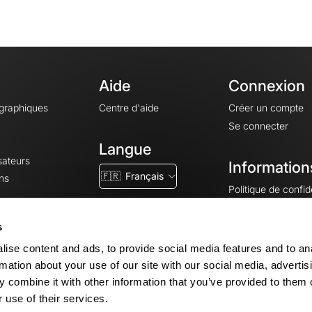
Aide
Connexion
ographiques
Centre d'aide
Créer un compte
Se connecter
Langue
sateurs
Information
🇫🇷
Français
ns
Politique de confide
CGV
CGU
s
Mentions légales
ise content and ads, to provide social media features and to an
Paramètres des co
rmation about your use of our site with our social media, advertis
 combine it with other information that you’ve provided to them o
 use of their services.