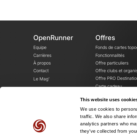
OpenRunner
Offres
Equipe
Fonds de cartes top
Carrières
Fonctionnalités
À propos
Offre particuliers
Contact
Offre clubs et organi
Offre PRO Destinatio
Le Mag'
Carte cadeau
This website uses cookie
We use cookies to personal
traffic. We also share info
analytics partners who may
they’ve collected from your