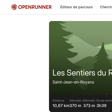
Éditeur de parcours
Cherch
Les Sentiers du 
Saint-Jean-en-Royans
Distance
Dénivelé +
Dénivelé -
Durée estim
10,67 km
370 m
373 m
3h39