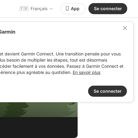
🇫🇷
Français
App
Se connecter
 Garmin
et devient Garmin Connect. Une transition pensée pour vous
 plus besoin de multiplier les étapes, tout est désormais
ccéder facilement à vos données. Passez à Garmin Connect et
périence plus agréable au quotidien.
En savoir plus
Se connecter