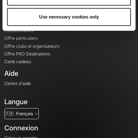
Le Mag'
Offres
Use necessary cookies only
Fonds de cartes topographiques
Fonctionnalités
Offre particuliers
Offre clubs et organisateurs
Offre PRO Destinations
Carte cadeau
Aide
Centre d'aide
Langue
🇫🇷
Français
Connexion
Créer un compte