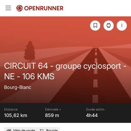
CIRCUIT 64 - groupe cyclosport -
NE - 106 KMS
Bourg-Blanc
Distance
Dénivelé +
Durée estim.
105,62 km
859 m
4h44
Vélo de route
Boucle