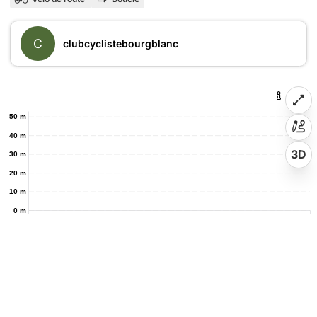
C
clubcyclistebourgblanc
50 m
40 m
3D
30 m
20 m
10 m
0 m