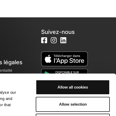
Suivez-nous
s légales
ntialité
Allow all cookies
alyse our
okies
ing and
Allow selection
r that