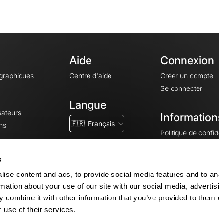
Aide
Connexion
ographiques
Centre d'aide
Créer un compte
Se connecter
Langue
sateurs
Information
🇫🇷
Français
ns
Politique de confide
CGV
CGU
s
Mentions légales
ise content and ads, to provide social media features and to an
Paramètres des co
rmation about your use of our site with our social media, advertis
 combine it with other information that you’ve provided to them o
 use of their services.