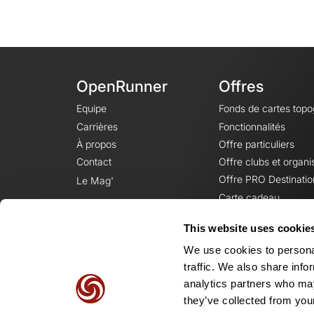
OpenRunner
Offres
Equipe
Fonds de cartes top
Carrières
Fonctionnalités
À propos
Offre particuliers
Contact
Offre clubs et organi
Offre PRO Destinatio
Le Mag'
Carte cadeau
This website uses cookie
We use cookies to personal
traffic. We also share info
analytics partners who may
they’ve collected from your