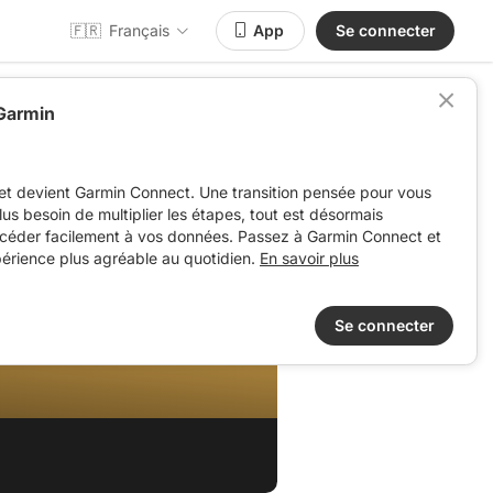
🇫🇷
Français
App
Se connecter
 Garmin
et devient Garmin Connect. Une transition pensée pour vous
 plus besoin de multiplier les étapes, tout est désormais
ccéder facilement à vos données. Passez à Garmin Connect et
périence plus agréable au quotidien.
En savoir plus
Se connecter