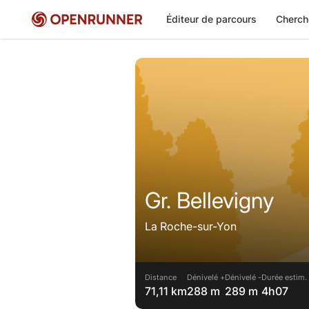
Éditeur de parcours
Cherch
Gr. Bellevigny
La Roche-sur-Yon
Distance
Dénivelé +
Dénivelé -
Durée estim.
71,11 km
288 m
289 m
4h07