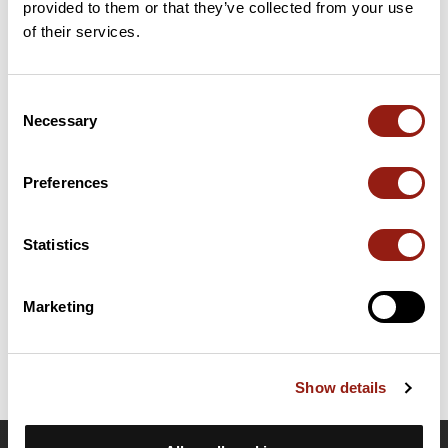
provided to them or that they’ve collected from your use
32 km
Pas de Molère
525 m
of their services.
Cols extraits du catalogue du Club des Cent Cols
Consent
Necessary
Selection
Résumé
Découvrez ce parcours de vélo de 79,3 km à proximité de
Bernac-Dessus. Ce parcours emprunte 78,7 km de routes. Il
Preferences
présente une ascension cumulée de plus de 1080m. Prévoyez
environ 3 heures et 49 minutes pour réaliser ce parcours.
Statistics
Date de création du parcours: 30 avril 2026 à 14:13:19.
Dernière modification de la fiche parcours: 30 avril 2026 à 14:14:07.
Marketing
Identifiant du parcours: 23942679
Show details