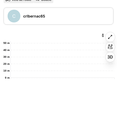
C
crlbernac65
50 m
40 m
3D
30 m
20 m
10 m
0 m