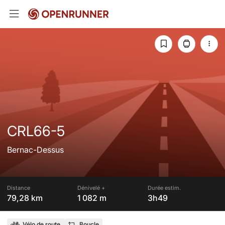
CRL66-5
Bernac-Dessus
Distance
Dénivelé +
Durée estim.
79,28 km
1 082 m
3h49
Vélo de route
Boucle