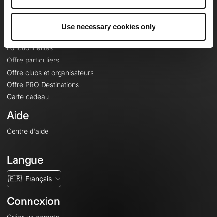
Le Mag'
Offres
Use necessary cookies only
Fonds de cartes topographiques
Fonctionnalités
Offre particuliers
Offre clubs et organisateurs
Offre PRO Destinations
Carte cadeau
Aide
Centre d'aide
Langue
🇫🇷
Français
Connexion
Créer un compte