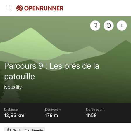
Parcours 9 : Les prés de la
patouille
Nouzilly
Distance
Dénivelé +
Durée estim.
13,95 km
179 m
1h58
Trail
Boucle