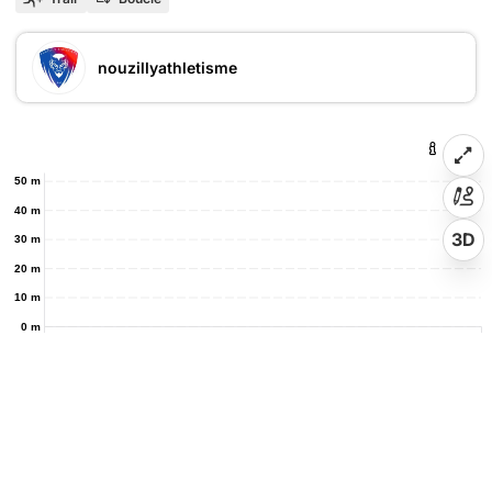
nouzillyathletisme
50 m
40 m
3D
30 m
20 m
10 m
0 m