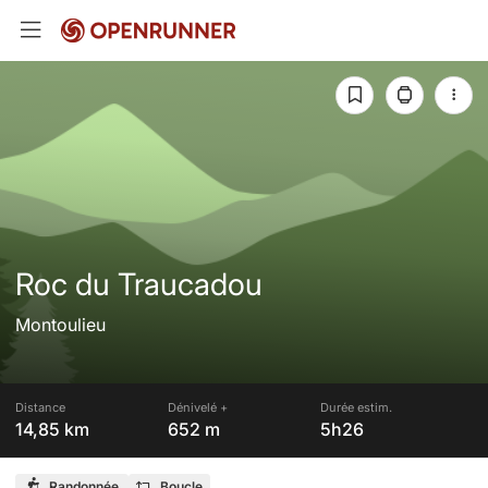
Roc du Traucadou
Montoulieu
Distance
Dénivelé +
Durée estim.
14,85 km
652 m
5h26
Randonnée
Boucle