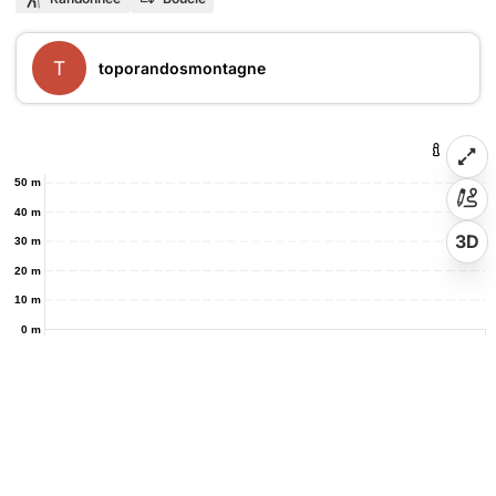
T
toporandosmontagne
50 m
40 m
3D
30 m
20 m
10 m
0 m