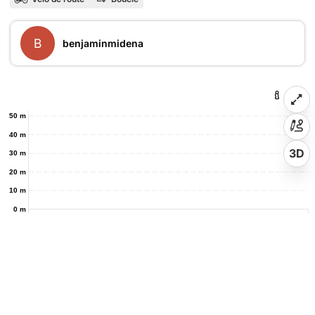
B
benjaminmidena
50 m
40 m
3D
30 m
20 m
10 m
0 m