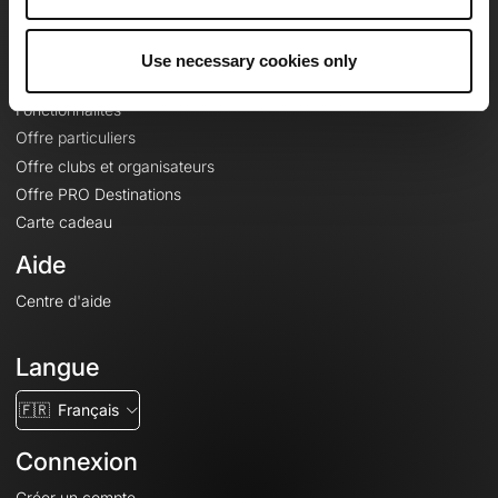
Le Mag'
Offres
Use necessary cookies only
Fonds de cartes topographiques
Fonctionnalités
Offre particuliers
Offre clubs et organisateurs
Offre PRO Destinations
Carte cadeau
Aide
Centre d'aide
Langue
🇫🇷
Français
Connexion
Créer un compte