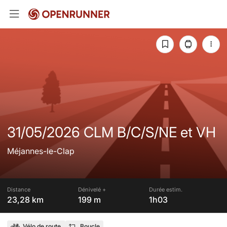
31/05/2026 CLM B/C/S/NE et VH
Méjannes-le-Clap
Distance
Dénivelé +
Durée estim.
23,28 km
199 m
1h03
Vélo de route
Boucle