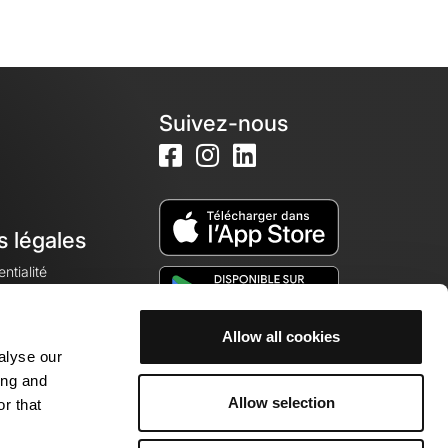
Suivez-nous
s légales
ntialité
Allow all cookies
alyse our
okies
ing and
Allow selection
r that