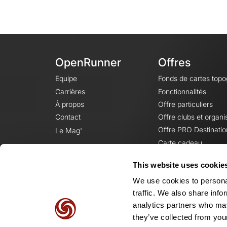
OpenRunner
Offres
Equipe
Fonds de cartes top
Carrières
Fonctionnalités
À propos
Offre particuliers
Contact
Offre clubs et organi
Offre PRO Destinatio
Le Mag'
Carte cadeau
This website uses cookie
We use cookies to personal
traffic. We also share info
analytics partners who may
they’ve collected from your