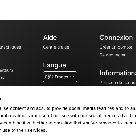
Aide
Connexion
ographiques
Centre d'aide
Créer un compte
Se connecter
Langue
sateurs
Information
🇫🇷
Français
ns
Politique de confide
CGV
CGU
s
Mentions légales
ise content and ads, to provide social media features and to an
Paramètres des co
rmation about your use of our site with our social media, advertis
 combine it with other information that you’ve provided to them o
 use of their services.