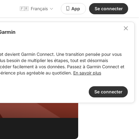
🇫🇷
Français
App
Se connecter
 Garmin
et devient Garmin Connect. Une transition pensée pour vous
 plus besoin de multiplier les étapes, tout est désormais
ccéder facilement à vos données. Passez à Garmin Connect et
périence plus agréable au quotidien.
En savoir plus
Se connecter