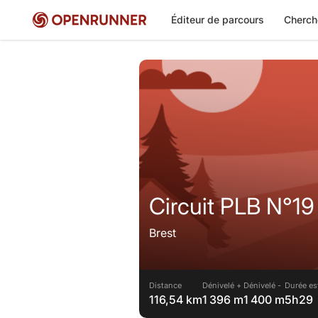
Éditeur de parcours
Cherch
Circuit PLB N°19
Brest
Distance
Dénivelé +
Dénivelé -
Durée es
116,54 km
1 396 m
1 400 m
5h29