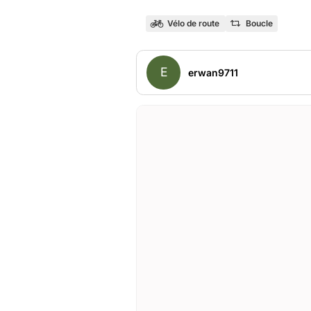
Vélo de route
Boucle
E
erwan9711