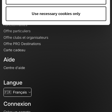
Le Mag'
Offres
Use necessary cookies only
Fonds de cartes topographiques
Fonctionnalités
Offre particuliers
Offre clubs et organisateurs
Offre PRO Destinations
Carte cadeau
Aide
Centre d'aide
Langue
🇫🇷
Français
Connexion
Créer un compte