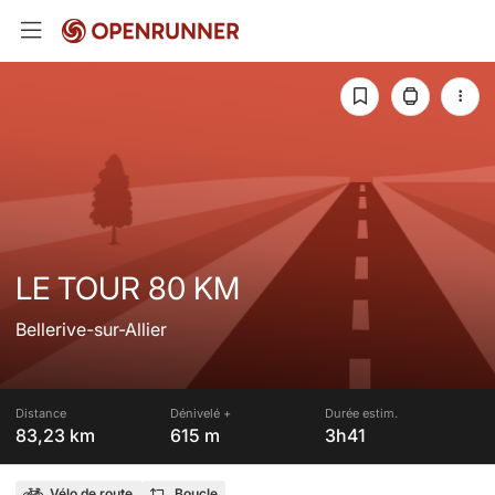
LE TOUR 80 KM
Bellerive-sur-Allier
Distance
Dénivelé +
Durée estim.
83,23 km
615 m
3h41
Vélo de route
Boucle