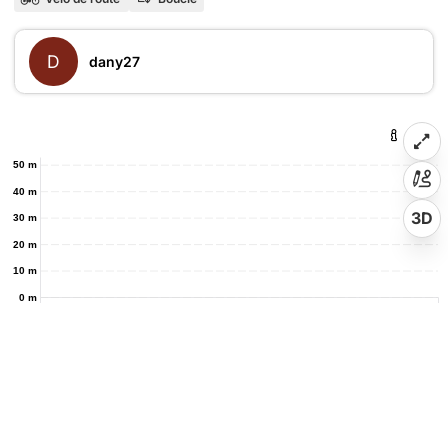
D
dany27
50 m
40 m
3D
30 m
20 m
10 m
0 m