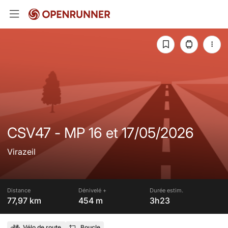
CSV47 - MP 16 et 17/05/2026
Virazeil
Distance
Dénivelé +
Durée estim.
77,97 km
454 m
3h23
Vélo de route
Boucle