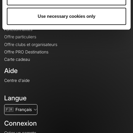
Le Mag'
Offres
Use necessary cookies only
Fonds de cartes topographiques
Fonctionnalités
Offre particuliers
Offre clubs et organisateurs
Offre PRO Destinations
Carte cadeau
Aide
Centre d'aide
Langue
🇫🇷
Français
Connexion
Créer un compte