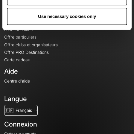
Le Mag'
Offres
Use necessary cookies only
Fonds de cartes topographiques
Fonctionnalités
Offre particuliers
Offre clubs et organisateurs
Offre PRO Destinations
Carte cadeau
Aide
Centre d'aide
Langue
🇫🇷
Français
Connexion
Créer un compte