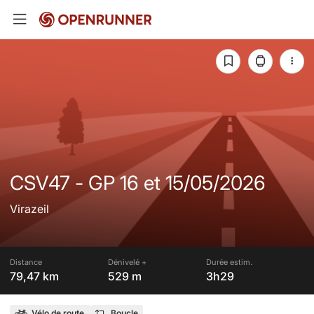
CSV47 - GP 16 et 15/05/2026
Virazeil
Distance
Dénivelé +
Durée estim.
79,47 km
529 m
3h29
Vélo de route
Boucle