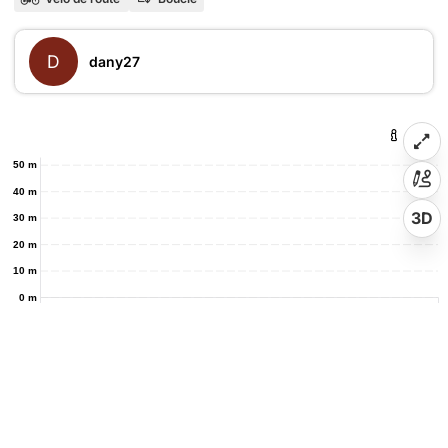
D
dany27
50 m
40 m
3D
30 m
20 m
10 m
0 m