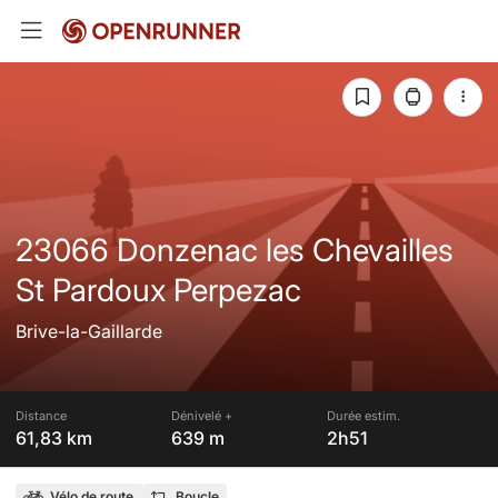
23066 Donzenac les Chevailles
St Pardoux Perpezac
Brive-la-Gaillarde
Distance
Dénivelé +
Durée estim.
61,83 km
639 m
2h51
Vélo de route
Boucle