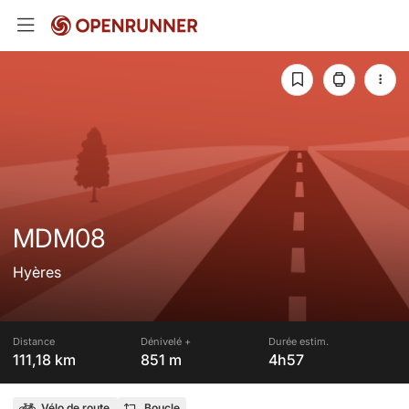
MDM08
Hyères
Distance
Dénivelé +
Durée estim.
111,18 km
851 m
4h57
Vélo de route
Boucle