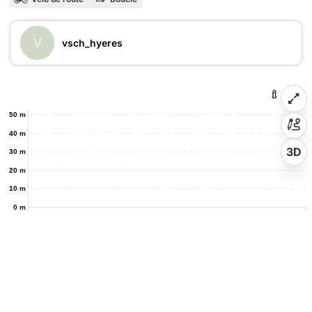
V
vsch_hyeres
50 m
40 m
3D
30 m
20 m
10 m
0 m