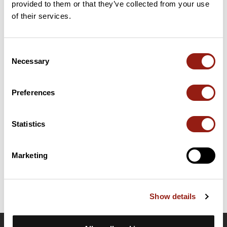
provided to them or that they’ve collected from your use
21 km
Col du Gambet
192 m
of their services.
Cols extraits du catalogue du Club des Cent Cols
Consent
Necessary
Selection
Résumé
Découvrez ce parcours de vélo de 111,2 km à proximité de
Hyères. Ce parcours emprunte 109,9 km de routes. Il présente
Preferences
une ascension cumulée de plus de 850m. Prévoyez environ 4
heures et 57 minutes pour réaliser ce parcours.
Statistics
Date de création du parcours: 26 mai 2026 à 12:14:16.
Dernière modification de la fiche parcours: 3 juillet 2026 à 13:15:00.
Marketing
Identifiant du parcours: 24191587
Show details