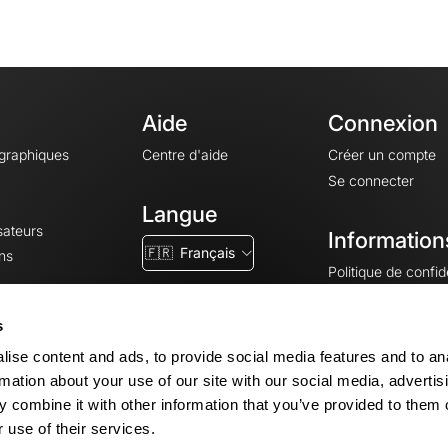
Aide
Connexion
ographiques
Centre d'aide
Créer un compte
Se connecter
Langue
sateurs
Information
🇫🇷
Français
ns
Politique de confide
CGV
CGU
s
Mentions légales
ise content and ads, to provide social media features and to an
Paramètres des co
rmation about your use of our site with our social media, advertis
 combine it with other information that you’ve provided to them o
 use of their services.