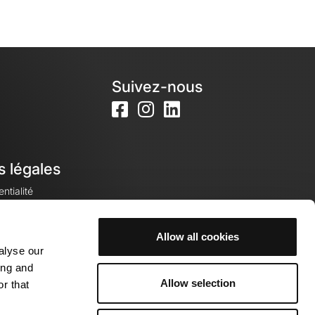
Suivez-nous
s légales
ntialité
Allow all cookies
alyse our
okies
ing and
Allow selection
r that