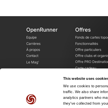
OpenRunner
Offres
Equipe
Fonds de cartes top
Carrières
Fonctionnalités
À propos
Offre particuliers
Contact
Offre clubs et organi
Offre PRO Destinatio
Le Mag'
Carte cadeau
This website uses cookie
We use cookies to personal
traffic. We also share info
analytics partners who may
they’ve collected from your