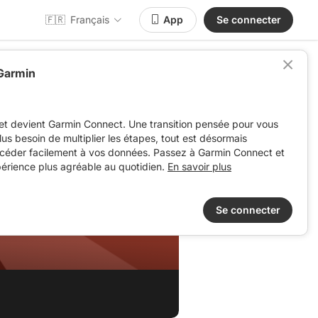
🇫🇷
Français
App
Se connecter
 Garmin
et devient Garmin Connect. Une transition pensée pour vous
 plus besoin de multiplier les étapes, tout est désormais
ccéder facilement à vos données. Passez à Garmin Connect et
périence plus agréable au quotidien.
En savoir plus
Se connecter