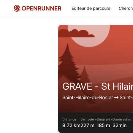
Éditeur de parcours
Cherch
GRAVE - St Hilai
Saint-Hilaire-du-Rosier
Saint
Distance
Dénivelé +
Dénivelé -
Durée estim.
9,72 km
227 m
185 m
32min