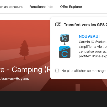
er un parcours
Fonctionnalités
Offre Explorer
Transfert vers les GPS
NOUVEAU !
Garmin IQ évolue 
simplifier la vie :
centralisé pour a
profitez d’une ex
re - Camping (Rochechinard)
Ne plus afficher ce message
-Jean-en-Royans