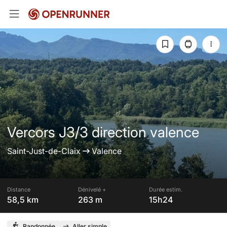
Vercors J3/3 direction valence
Saint-Just-de-Claix
Valence
Distance
Dénivelé +
Durée estim.
58,5 km
263 m
15h24
Randonnée
Aller simple