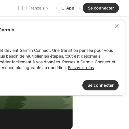
🇫🇷
Français
App
Se connecter
 Garmin
et devient Garmin Connect. Une transition pensée pour vous
 plus besoin de multiplier les étapes, tout est désormais
ccéder facilement à vos données. Passez à Garmin Connect et
périence plus agréable au quotidien.
En savoir plus
Se connecter