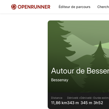
Éditeur de parcours
Cherch
Autour de Besse
Bessenay
Distance
Dénivelé +
Dénivelé -
Durée estim
11,86 km
343 m
345 m
3h52