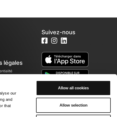
Suivez-nous
s légales
ntialité
Allow all cookies
alyse our
okies
ing and
Allow selection
r that