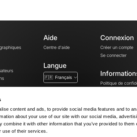
Aide
Connexion
ographiques
Centre d'aide
Créer un compte
Se connecter
Langue
sateurs
Information
🇫🇷
Français
ns
Politique de confide
CGV
CGU
s
Mentions légales
ise content and ads, to provide social media features and to an
Paramètres des co
rmation about your use of our site with our social media, advertis
 combine it with other information that you’ve provided to them o
 use of their services.