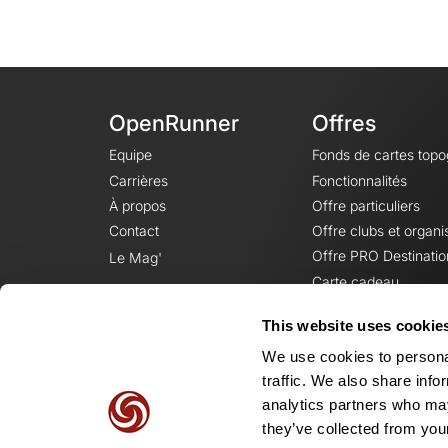
OpenRunner
Offres
Equipe
Fonds de cartes top
Carrières
Fonctionnalités
À propos
Offre particuliers
Contact
Offre clubs et organi
Offre PRO Destinatio
Le Mag'
Carte cadeau
This website uses cookie
We use cookies to personal
traffic. We also share info
analytics partners who may
they’ve collected from your