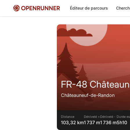
Éditeur de parcours
Cherch
FR-48 Châteaun
Châteauneuf-de-Randon
Distance
Dénivelé +
Dénivelé -
Durée es
103,32 km
1 737 m
1 736 m
5h10