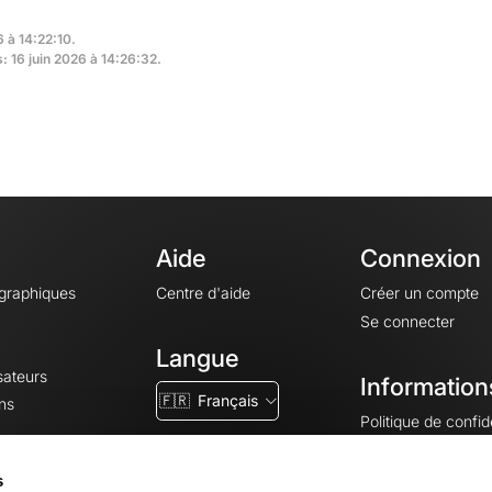
6 à 14:22:10.
: 16 juin 2026 à 14:26:32.
Aide
Connexion
ographiques
Centre d'aide
Créer un compte
Se connecter
Langue
sateurs
Information
🇫🇷
Français
ns
Politique de confide
CGV
CGU
s