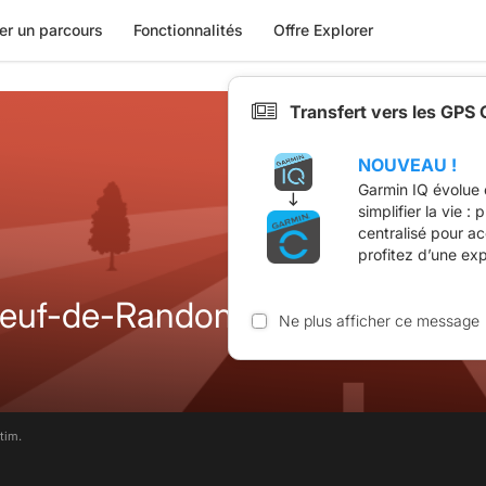
er un parcours
Fonctionnalités
Offre Explorer
Transfert vers les GPS
NOUVEAU !
Garmin IQ évolue 
simplifier la vie :
centralisé pour a
profitez d’une ex
euf-de-Randon Route
Ne plus afficher ce message
tim.