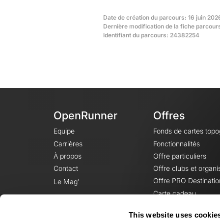
Date de création du parcours: 16 juin 202
Dernière modification de la fiche parcours
Identifiant du parcours: 24382254
OpenRunner
Offres
Equipe
Fonds de cartes top
Carrières
Fonctionnalités
À propos
Offre particuliers
Contact
Offre clubs et organi
Offre PRO Destinatio
Le Mag'
Carte cadeau
This website uses cookie