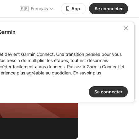
🇫🇷
Français
App
Se connecter
 Garmin
et devient Garmin Connect. Une transition pensée pour vous
 plus besoin de multiplier les étapes, tout est désormais
ccéder facilement à vos données. Passez à Garmin Connect et
périence plus agréable au quotidien.
En savoir plus
Se connecter