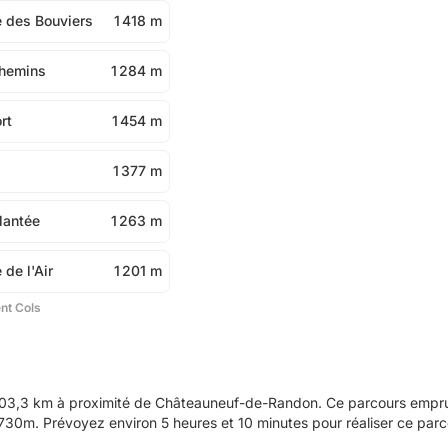
e des Bouviers
1 418 m
Chemins
1 284 m
rt
1 454 m
1 377 m
Plantée
1 263 m
 de l'Air
1 201 m
ent Cols
03,3 km à proximité de Châteauneuf-de-Randon. Ce parcours emprun
30m. Prévoyez environ 5 heures et 10 minutes pour réaliser ce parc