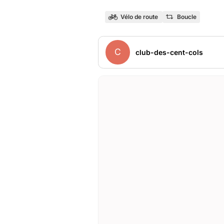
Vélo de route
Boucle
C
club-des-cent-cols