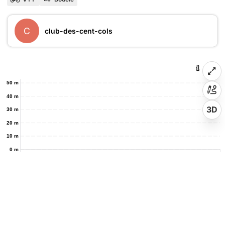
C
club-des-cent-cols
50 m
40 m
3D
30 m
20 m
10 m
0 m