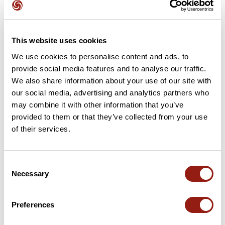
3 km
Pas des Pigeons
1 195 m
4 km
Pas des Pigeons
1 195 m
This website uses cookies
We use cookies to personalise content and ads, to
5 km
Col Lagier
1 217 m
provide social media features and to analyse our traffic.
We also share information about your use of our site with
5 km
Col Maur
1 241 m
our social media, advertising and analytics partners who
may combine it with other information that you’ve
7 km
Col Lorial
1 277 m
provided to them or that they’ve collected from your use
of their services.
10 km
Col de Grasse
1 010 m
13 km
Col de Gras
1 029 m
Consent
Necessary
Selection
14 km
Col La Croix
1 020 m
Preferences
17 km
Col du Laux
985 m