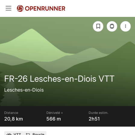
FR-26 Lesches-en-Diois VTT
Lesches-en-Diois
Distance
Dénivelé +
Durée estim.
20,8 km
566 m
2h51
VTT
Boucle