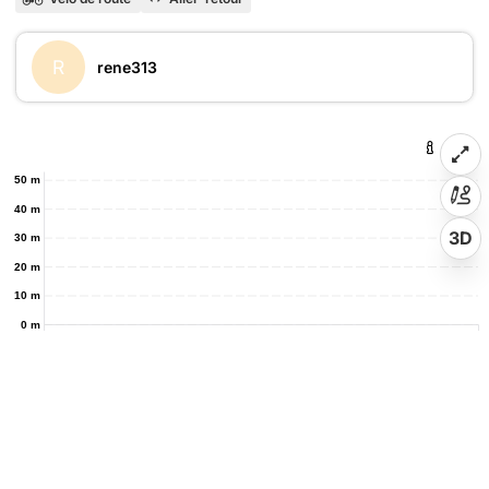
R
rene313
50 m
40 m
3D
30 m
20 m
10 m
0 m