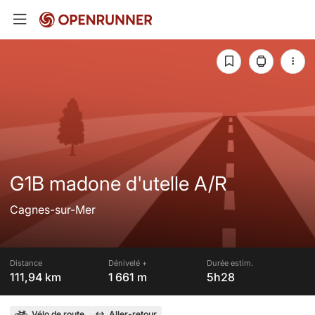
G1B madone d'utelle A/R
Cagnes-sur-Mer
Distance
Dénivelé +
Durée estim.
111,94 km
1 661 m
5h28
Vélo de route
Aller-retour