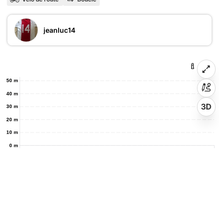
jeanluc14
50 m
40 m
3D
30 m
20 m
10 m
0 m