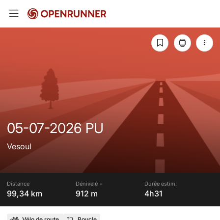
05-07-2026 PU
Vesoul
Distance
Dénivelé +
Durée estim.
99,34 km
912 m
4h31
Vélo de route
Boucle