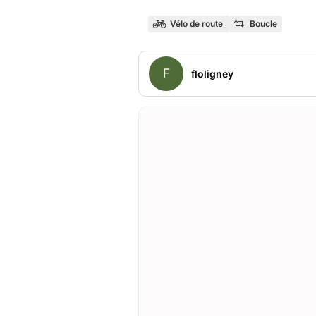
Vélo de route
Boucle
F
floligney