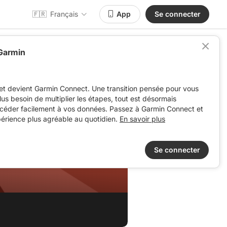
🇫🇷
Français
App
Se connecter
 Garmin
et devient Garmin Connect. Une transition pensée pour vous
 plus besoin de multiplier les étapes, tout est désormais
ccéder facilement à vos données. Passez à Garmin Connect et
périence plus agréable au quotidien.
En savoir plus
Se connecter