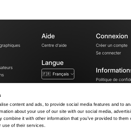
Aide
Connexion
ographiques
Centre d'aide
Créer un compte
Se connecter
Langue
sateurs
Information
🇫🇷
Français
ns
Politique de confide
CGV
CGU
s
Mentions légales
ise content and ads, to provide social media features and to an
Paramètres des co
rmation about your use of our site with our social media, advertis
 combine it with other information that you’ve provided to them o
 use of their services.