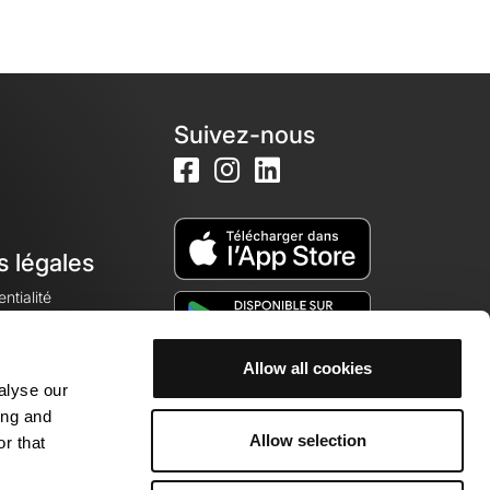
Suivez-nous
s légales
ntialité
Allow all cookies
alyse our
okies
ing and
Allow selection
r that