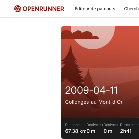
Éditeur de parcours
Cherch
2009-04-11
Collonges-au-Mont-d'Or
Distance
Dénivelé +
Dénivelé -
Durée estim
67,38 km
0 m
0 m
2h41