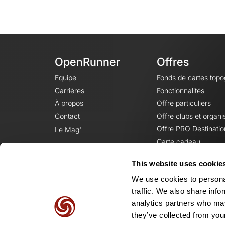
OpenRunner
Offres
Equipe
Fonds de cartes top
Carrières
Fonctionnalités
À propos
Offre particuliers
Contact
Offre clubs et organi
Offre PRO Destinatio
Le Mag'
Carte cadeau
This website uses cookie
We use cookies to personal
traffic. We also share info
analytics partners who may
they’ve collected from your