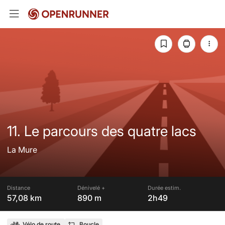
11. Le parcours des quatre lacs
La Mure
Distance
Dénivelé +
Durée estim.
57,08 km
890 m
2h49
Vélo de route
Boucle