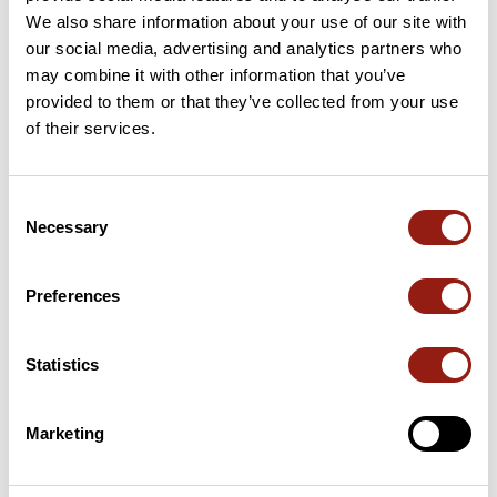
We also share information about your use of our site with
our social media, advertising and analytics partners who
may combine it with other information that you’ve
provided to them or that they’ve collected from your use
Cols le long du parcours
of their services.
37 km
Pas des Blanches
1 005 m
Consent
44 km
Le Col
1 080 m
Necessary
Selection
Cols extraits du catalogue du Club des Cent Cols
Preferences
Résumé
Découvrez ce parcours de vélo de 57,1 km à proximité de La
Statistics
Mure. Il présente une ascension cumulée de plus de 890m.
Prévoyez environ 2 heures et 49 minutes pour réaliser ce
parcours.
Marketing
Date de création du parcours: 6 mai 2013 à 09:54:18.