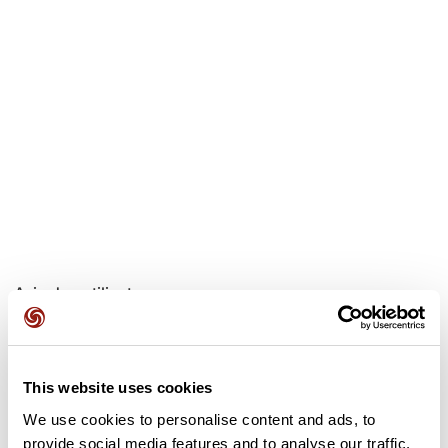
minier souterrain aménagé en musée, où l’on est plongé
dans le quotidien des “gueules noires”. À proximité de La
Motte-d’Aveillans se trouve la Pierre Percée, l’une des
curiosités géologiques les plus étonnantes de l’Isère.
Formée par l’érosion de la roche calcaire, elle fait partie des
sept merveilles du Dauphiné. La commune de Laffrey
recèle un autre site historique : la prairie de la Rencontre.
De retour de l’île d’Elbe, Napoléon chemine vers Paris pour
reprendre le pouvoir. Le 7 mars 1815, il arrive à Laffrey et se
trouve face aux troupes envoyées par Louis XVIII pour
l’arrêter. Napoléon s’avance seul au-devant des troupes, et
s’écrie “S’il y a parmi vous un soldat qui veuille tirer sur son
Empereur, qu’il fasse feu, voilà le moment !” Les soldats du
roi baissent alors les armes, émus, et se rallient à lui. Une
statue équestre de Napoléon commémore cet épisode.
Avis des utilisateurs
</p>
Soyez le premier à ajouter un avis !
This website uses cookies
We use cookies to personalise content and ads, to
Ajouter un avis
provide social media features and to analyse our traffic.