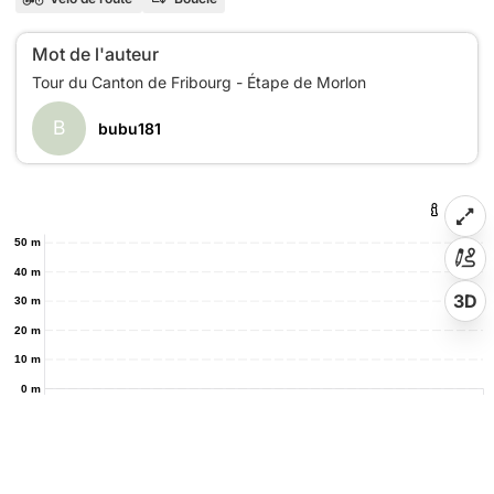
Mot de l'auteur
B
bubu181
50 m
40 m
3D
30 m
20 m
10 m
0 m