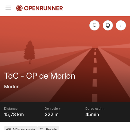
TdC - GP de Morlon
Morlon
Distance
Dénivelé +
Durée estim.
15,78 km
222 m
45min
Vélo de route
Boucle