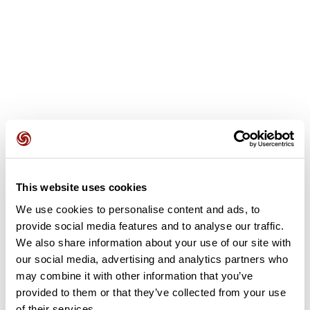
Avis des utilisateurs
This website uses cookies
We use cookies to personalise content and ads, to
provide social media features and to analyse our traffic.
Soyez le premier à ajouter un avis !
We also share information about your use of our site with
our social media, advertising and analytics partners who
may combine it with other information that you’ve
Ajouter un avis
provided to them or that they’ve collected from your use
of their services.