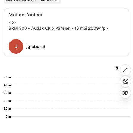
Mot de l'auteur
<p>
BRM 300 - Audax Club Parisien - 16 mai 2009</p>
J
jgfaburel
50 m
40 m
3D
30 m
20 m
10 m
0 m