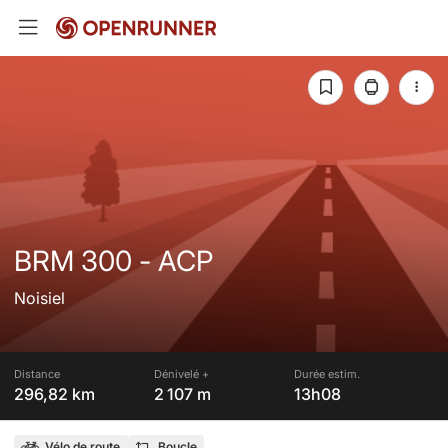
BRM 300 - ACP
Noisiel
Distance
Dénivelé +
Durée estim.
296,82 km
2 107 m
13h08
Vélo de route
Boucle