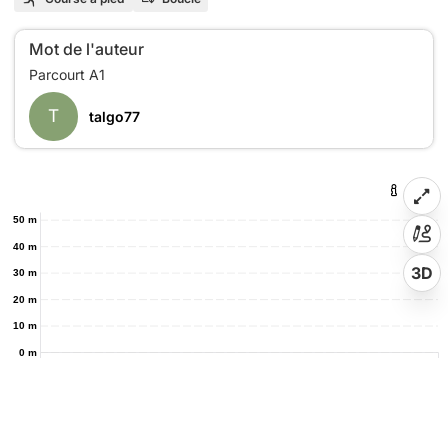
Mot de l'auteur
T
talgo77
50 m
40 m
3D
30 m
20 m
10 m
0 m