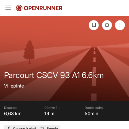
Parcourt CSCV 93 A1 6.6km
Villepinte
Distance
Dénivelé +
Durée estim.
6,63 km
19 m
50min
Course à pied
Boucle