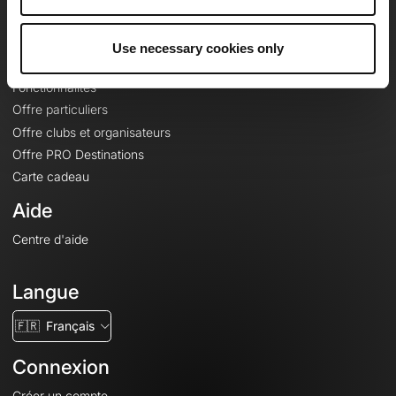
Le Mag'
Offres
Use necessary cookies only
Fonds de cartes topographiques
Fonctionnalités
Offre particuliers
Offre clubs et organisateurs
Offre PRO Destinations
Carte cadeau
Aide
Centre d'aide
Langue
🇫🇷
Français
Connexion
Créer un compte