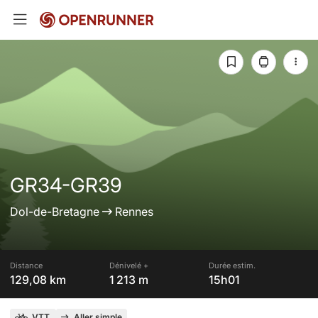
GR34-GR39
Dol-de-Bretagne
Rennes
Distance
Dénivelé +
Durée estim.
129,08 km
1 213 m
15h01
VTT
Aller simple