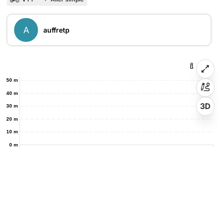
A
auffretp
50 m
40 m
3D
30 m
20 m
10 m
0 m