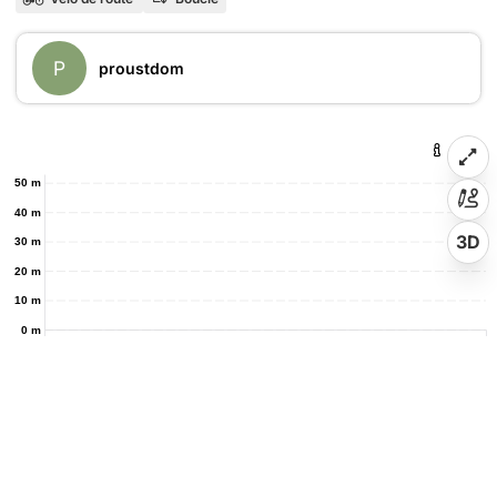
P
proustdom
50 m
40 m
3D
30 m
20 m
10 m
0 m