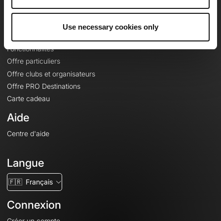
Le Mag'
Offres
Use necessary cookies only
Fonds de cartes topographiques
Fonctionnalités
Offre particuliers
Offre clubs et organisateurs
Offre PRO Destinations
Carte cadeau
Aide
Centre d'aide
Langue
🇫🇷
Français
Connexion
Créer un compte