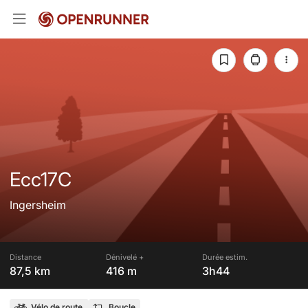
Ecc17C
Ingersheim
Distance
Dénivelé +
Durée estim.
87,5 km
416 m
3h44
Vélo de route
Boucle