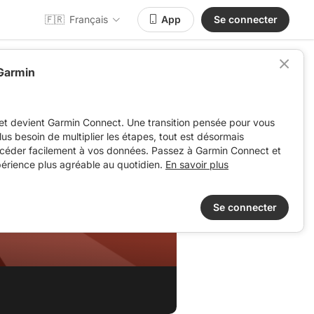
🇫🇷
Français
App
Se connecter
 Garmin
et devient Garmin Connect. Une transition pensée pour vous
 plus besoin de multiplier les étapes, tout est désormais
ccéder facilement à vos données. Passez à Garmin Connect et
périence plus agréable au quotidien.
En savoir plus
Se connecter