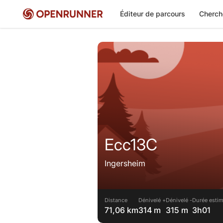
Éditeur de parcours
Cherch
Ecc13C
Ingersheim
Distance
Dénivelé +
Dénivelé -
Durée estim
71,06 km
314 m
315 m
3h01