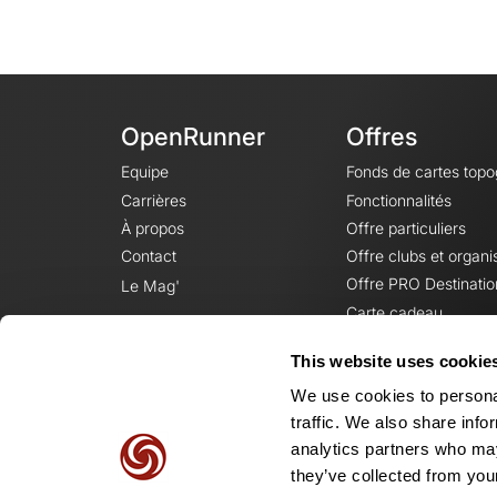
OpenRunner
Offres
Equipe
Fonds de cartes top
Carrières
Fonctionnalités
À propos
Offre particuliers
Contact
Offre clubs et organi
Offre PRO Destinatio
Le Mag'
Carte cadeau
This website uses cookie
We use cookies to personal
traffic. We also share info
analytics partners who may
they’ve collected from your