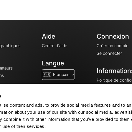
Aide
Connexion
ographiques
Centre d'aide
Créer un compte
Se connecter
Langue
sateurs
Information
🇫🇷
Français
ns
Politique de confide
CGV
CGU
s
Mentions légales
ise content and ads, to provide social media features and to an
Paramètres des co
rmation about your use of our site with our social media, advertis
 combine it with other information that you’ve provided to them o
 use of their services.