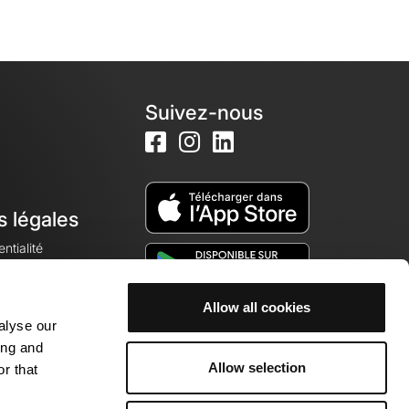
Suivez-nous
s légales
ntialité
Allow all cookies
alyse our
okies
ing and
Allow selection
r that