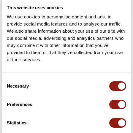
This website uses cookies
We use cookies to personalise content and ads, to
provide social media features and to analyse our traffic.
Avis des utilisateurs
Voir tous les avis
We also share information about your use of our site with
2,0
•
1 avis
our social media, advertising and analytics partners who
may combine it with other information that you’ve
12 sept. 2025
provided to them or that they’ve collected from your use
of their services.
Début incomber d'éboulis. Descente
technique, épingles très serrées et la
montee après Menee impossible trop
pentu et pas de grip. Niveau très
Consent
difficile.
Necessary
Selection
T
thomas86863
Preferences
Ajouter un avis
Statistics