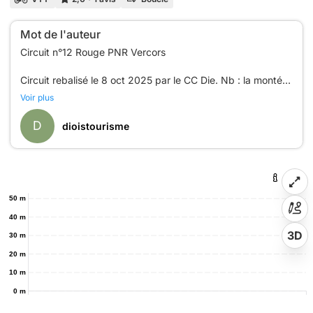
Mot de l'auteur
Circuit n°12 Rouge PNR Vercors
Circuit rebalisé le 8 oct 2025 par le CC Die. Nb : la montée
depuis Menée est très dure et se destine à un public très
Voir plus
sportif. Possibilité de l'éviter en passant par Les Nonnières
si besoin.Par contre la descente sur Menée est "atypique"
D
dioistourisme
50 m
40 m
3D
30 m
20 m
10 m
0 m