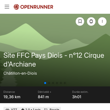
Site FFC Pays Diois - n°12 Cirque
d'Archiane
Châtillon-en-Diois
Distance
Dénivelé +
Durée estim.
19,36 km
841 m
3h01
VTT
2,0
•
1 avis
Boucle