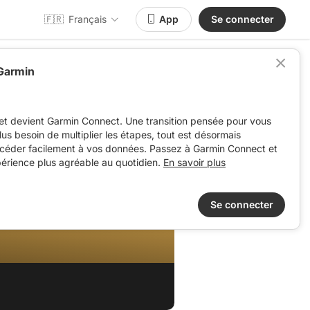
🇫🇷
Français
App
Se connecter
 Garmin
et devient Garmin Connect. Une transition pensée pour vous
 plus besoin de multiplier les étapes, tout est désormais
ccéder facilement à vos données. Passez à Garmin Connect et
périence plus agréable au quotidien.
En savoir plus
Se connecter