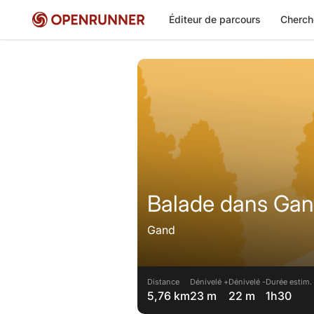
Éditeur de parcours
Cherch
Balade dans Ga
Gand
Distance
Dénivelé +
Dénivelé -
Durée estim.
5,76 km
23 m
22 m
1h30