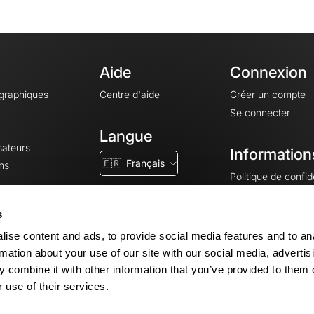
Aide
Connexion
ographiques
Centre d'aide
Créer un compte
Se connecter
Langue
sateurs
Information
🇫🇷
Français
ns
Politique de confide
CGV
CGU
s
Mentions légales
ise content and ads, to provide social media features and to an
Paramètres des co
rmation about your use of our site with our social media, advertis
 combine it with other information that you’ve provided to them o
 use of their services.