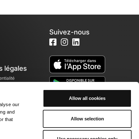
Suivez-nous
s légales
ntialité
Allow all cookies
alyse our
okies
ing and
Allow selection
r that
Use necessary cookies only