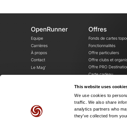
OpenRunner
Offres
Equipe
Fonds de cartes top
Carrières
Fonctionnalités
À propos
Offre particuliers
Contact
Offre clubs et organi
Offre PRO Destinatio
Le Mag'
Carte cadeau
This website uses cookie
We use cookies to personal
traffic. We also share info
analytics partners who may
they’ve collected from your