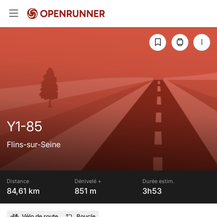
Y1-85
Flins-sur-Seine
Distance
Dénivelé +
Durée estim.
84,61 km
851 m
3h53
Vélo de route
Boucle