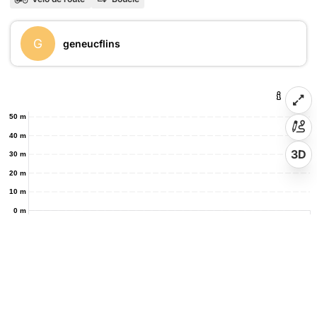
G
geneucflins
50 m
40 m
3D
30 m
20 m
10 m
0 m