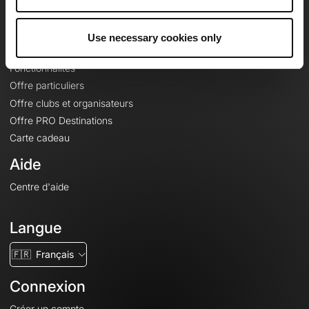
Le Mag'
Offres
Use necessary cookies only
Fonds de cartes topographiques
Fonctionnalités
Offre particuliers
Offre clubs et organisateurs
Offre PRO Destinations
Carte cadeau
Aide
Centre d'aide
Langue
🇫🇷
Français
Connexion
Créer un compte