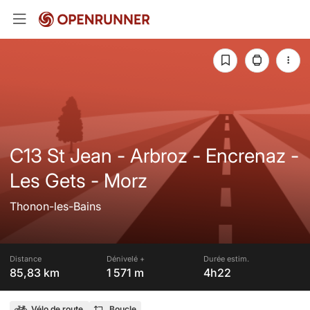
C13 St Jean - Arbroz - Encrenaz -
Les Gets - Morz
Thonon-les-Bains
Distance
Dénivelé +
Durée estim.
85,83 km
1 571 m
4h22
Vélo de route
Boucle