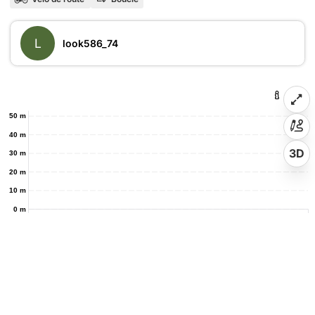
L
look586_74
50 m
40 m
3D
30 m
20 m
10 m
0 m