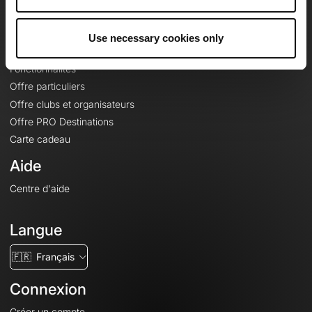
Le Mag'
Offres
Use necessary cookies only
Fonds de cartes topographiques
Fonctionnalités
Offre particuliers
Offre clubs et organisateurs
Offre PRO Destinations
Carte cadeau
Aide
Centre d'aide
Langue
🇫🇷
Français
Connexion
Créer un compte