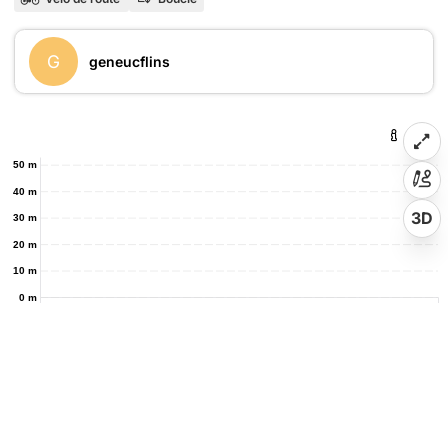
G
geneucflins
50 m
40 m
3D
30 m
20 m
10 m
0 m