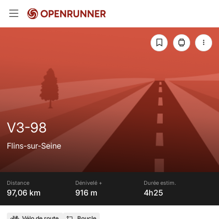
V3-98
Flins-sur-Seine
Distance
Dénivelé +
Durée estim.
97,06 km
916 m
4h25
Vélo de route
Boucle