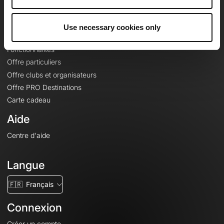
Le Mag'
Offres
Use necessary cookies only
Fonds de cartes topographiques
Fonctionnalités
Offre particuliers
Offre clubs et organisateurs
Offre PRO Destinations
Carte cadeau
Aide
Centre d'aide
Langue
🇫🇷
Français
Connexion
Créer un compte