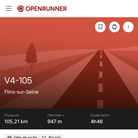
V4-105
Flins-sur-Seine
Distance
Dénivelé +
Durée estim.
105,21 km
947 m
4h46
Vélo de route
Boucle