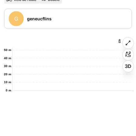
G
geneucflins
50 m
40 m
3D
30 m
20 m
10 m
0 m