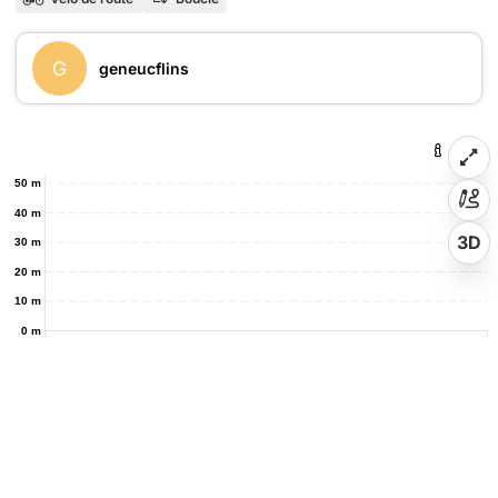
G
geneucflins
50 m
40 m
3D
30 m
20 m
10 m
0 m