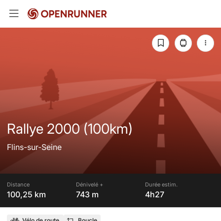
Rallye 2000 (100km)
Flins-sur-Seine
Distance
Dénivelé +
Durée estim.
100,25 km
743 m
4h27
Vélo de route
Boucle