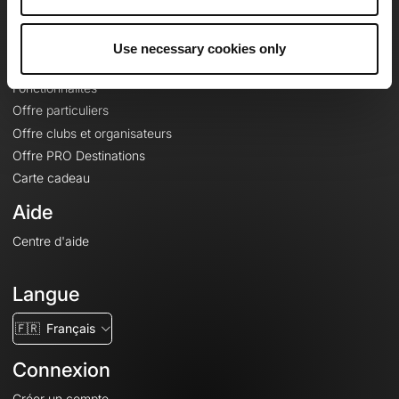
Le Mag'
Offres
Use necessary cookies only
Fonds de cartes topographiques
Fonctionnalités
Offre particuliers
Offre clubs et organisateurs
Offre PRO Destinations
Carte cadeau
Aide
Centre d'aide
Langue
🇫🇷
Français
Connexion
Créer un compte