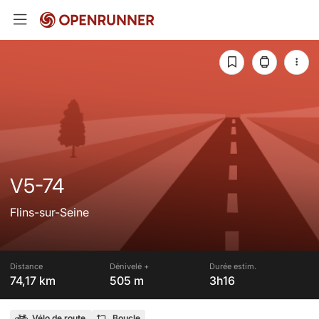
V5-74
Flins-sur-Seine
Distance
Dénivelé +
Durée estim.
74,17 km
505 m
3h16
Vélo de route
Boucle