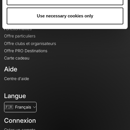
Le Mag'
Offres
Use necessary cookies only
Fonds de cartes topographiques
Fonctionnalités
Offre particuliers
Offre clubs et organisateurs
Offre PRO Destinations
Carte cadeau
Aide
Centre d'aide
Langue
🇫🇷
Français
Connexion
Créer un compte