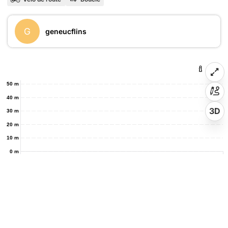
G
geneucflins
50 m
40 m
3D
30 m
20 m
10 m
0 m