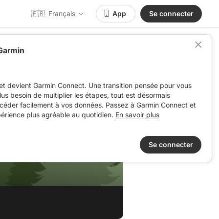
🇫🇷
Français
App
Se connecter
 Garmin
et devient Garmin Connect. Une transition pensée pour vous
 plus besoin de multiplier les étapes, tout est désormais
ccéder facilement à vos données. Passez à Garmin Connect et
périence plus agréable au quotidien.
En savoir plus
Se connecter