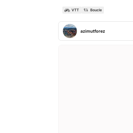
VTT
Boucle
azimutforez