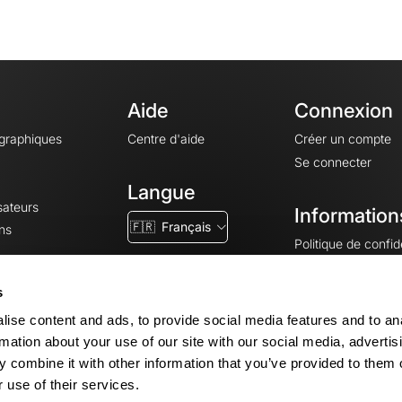
Aide
Connexion
ographiques
Centre d'aide
Créer un compte
Se connecter
Langue
sateurs
Information
🇫🇷
Français
ns
Politique de confide
CGV
CGU
s
Mentions légales
ise content and ads, to provide social media features and to an
Paramètres des co
rmation about your use of our site with our social media, advertis
 combine it with other information that you’ve provided to them o
 use of their services.