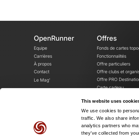
OpenRunner
Offres
Equipe
Fonds de cartes top
Carrières
Fonctionnalités
À propos
Offre particuliers
Contact
Offre clubs et organi
Offre PRO Destinatio
Le Mag'
Carte cadeau
This website uses cookie
We use cookies to personal
traffic. We also share info
analytics partners who may
they’ve collected from your