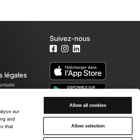
Suivez-nous
s légales
ntialité
Allow all cookies
alyse our
okies
ing and
Allow selection
r that