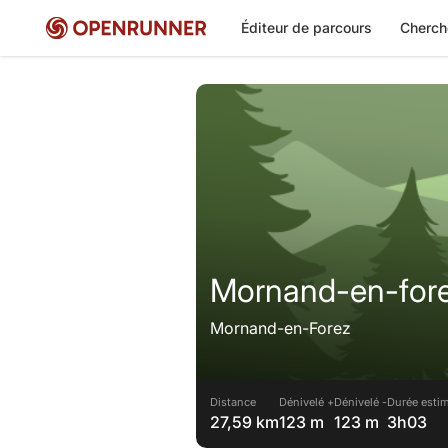
Éditeur de parcours
Cherch
Mornand-en-for
Mornand-en-Forez
Distance
Dénivelé +
Dénivelé -
Durée estim
27,59 km
123 m
123 m
3h03