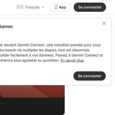
🇫🇷
Français
App
Se connecter
 Garmin
et devient Garmin Connect. Une transition pensée pour vous
 plus besoin de multiplier les étapes, tout est désormais
ccéder facilement à vos données. Passez à Garmin Connect et
périence plus agréable au quotidien.
En savoir plus
Se connecter