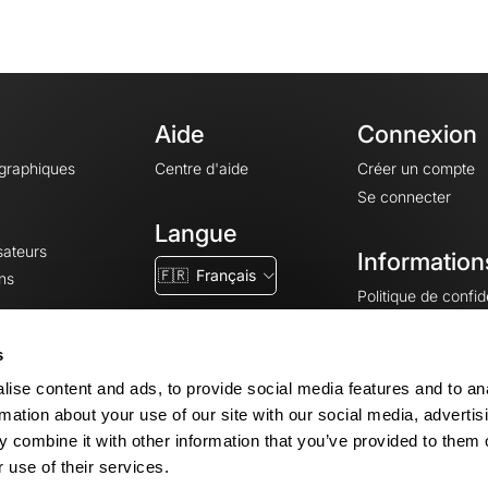
Aide
Connexion
ographiques
Centre d'aide
Créer un compte
Se connecter
Langue
sateurs
Information
🇫🇷
Français
ns
Politique de confide
CGV
CGU
s
Mentions légales
ise content and ads, to provide social media features and to an
Paramètres des co
rmation about your use of our site with our social media, advertis
 combine it with other information that you’ve provided to them o
 use of their services.