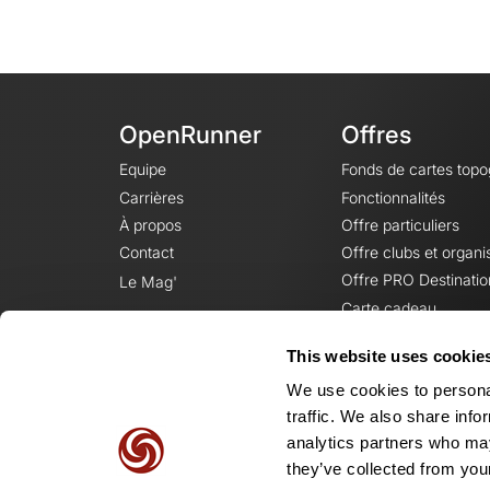
OpenRunner
Offres
Equipe
Fonds de cartes top
Carrières
Fonctionnalités
À propos
Offre particuliers
Contact
Offre clubs et organi
Offre PRO Destinatio
Le Mag'
Carte cadeau
This website uses cookie
We use cookies to personal
traffic. We also share info
analytics partners who may
they’ve collected from your