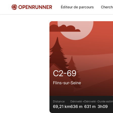
Éditeur de parcours
Cherch
C2-69
Flins-sur-Seine
Distance
Dénivelé +
Dénivelé -
Durée estim
69,21 km
636 m
631 m
3h09