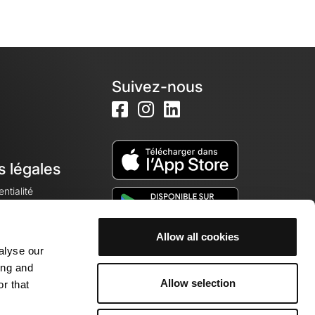
Suivez-nous
s légales
ntialité
Allow all cookies
alyse our
okies
ing and
Allow selection
r that