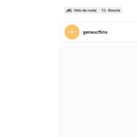
Vélo de route
Boucle
G
geneucflins